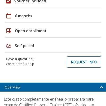
Voucher included
calendar_today
6 months
grid_on
Open enrollment
speed
Self paced
Have a question?
REQUEST INFO
We're here to help
Overview
Este curso completamente en línea lo preparará para
exam de Certified Personal Trainer (CPT) ofrecido por