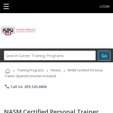
☰
LOGIN
Search
Go
Career
Training
›
›
›
Programs
Training Programs
Fitness
NASM Certified Personal
Trainer (Spanish) (Voucher Included)
phone
Call Us: 855.520.6806
NASM Certified Personal Trainer