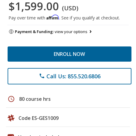
$1,599.00
(USD)
Affirm
Pay over time with
. See if you qualify at checkout.
Payment & Funding:
view your options
ENROLL NOW
Call Us: 855.520.6806
phone
schedule
80 course hrs
Code ES-GES1009